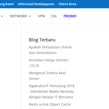
ang Kami
Informasi Pembayaran
Client Area
NETWORK
VPN
SSL
PROMO
Blog Terbaru
Apakah Perbedaan cPanel
dan DirectAdmin
Kenaikan Harga Domain
.CO.ID
Mengenal Zimbra Mail
Server
NgabuburIT Pemalang 2018
: Menikmati Waktu Berbuka
dengan Belajar IT Bersama
Redis untuk Object Cache