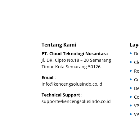
Tentang Kami
Lay
PT. Cloud Teknologi Nusantara
D
Jl. DR. Cipto No.18 – 20 Semarang
Cl
Timur Kota Semarang 50126
Re
Email
:
Go
info@kencengsolusindo.co.id
De
Technical Support
:
Co
support@kencengsolusindo.co.id
VP
VP